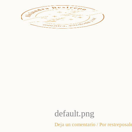
Ir
al
contenido
default.png
Deja un comentario
/ Por
restreposal