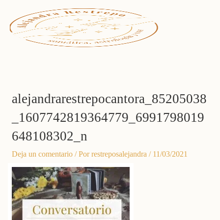
Ir
al
contenido
alejandrarestrepocantora_85205038
_1607742819364779_6991798019
648108302_n
Deja un comentario
/ Por
restreposalejandra
/
11/03/2021