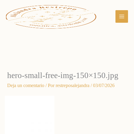
Ir
al
contenido
hero-small-free-img-150×150.jpg
Deja un comentario
/ Por
restreposalejandra
/
03/07/2026