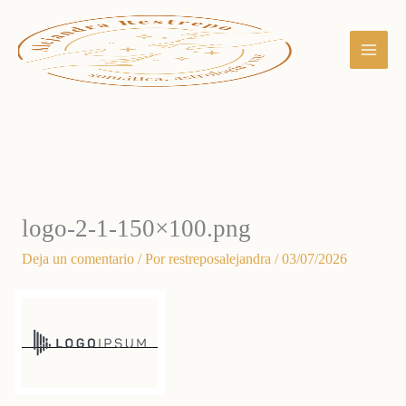
Ir
al
contenido
logo-2-1-150×100.png
Deja un comentario
/ Por
restreposalejandra
/
03/07/2026