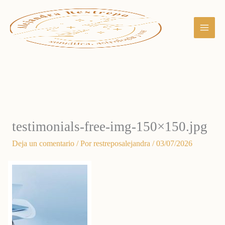
Ir
al
contenido
testimonials-free-img-150×150.jpg
Deja un comentario
/ Por
restreposalejandra
/
03/07/2026