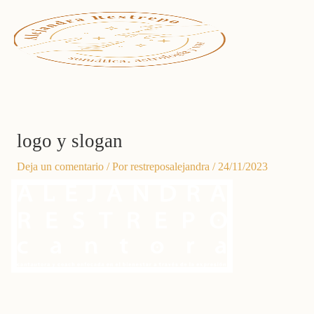
Ir
al
contenido
logo y slogan
Deja un comentario
/ Por
restreposalejandra
/
24/11/2023